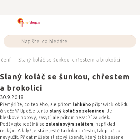
Přejít
na
obsah
ečení
Slaný koláč se šunkou, chřestem a brokolicí
Slaný koláč se šunkou, chřestem
a brokolicí
30.9.2018
Přemýšlíte, co teplého, ale přitom
lehkého
připravit k obědu
či večeři? Upečte tento
slaný koláč se zeleninou
. Je
bleskově hotový, zasytí, ale přitom nezatíží žaludek.
Podávejte ideálně se
zeleninovým salátem
, například
řeckým. A když je stále ještě ta doba chřestu, tak proč to
nevyužít. Přidat můžete i listový špenát, který také sežene