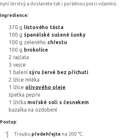
nyní čerstvý a dostanete tak i pořádnou porci vitamínů.
Ingredience:
370 g
listového těsta
100 g
španělské sušené šunky
100 g zeleného
chřestu
100 g
brokolice
2 rajčata
3 vejce
1 balení
sýru žervé bez příchuti
2 lžíce mléka
1 lžíce
olivového oleje
špetka pepře
1 lžička
mořské soli s česnekem
bazalka na ozdobení
Postup
:
Troubu
předehřejte
na 200 °C.