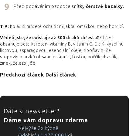
Před podáváním ozdobte snítky
čerstvé bazalky
.
TIP:
Koláč si můžete ochutit nějakou omáčkou nebo hořčicí.
Věděli jste, že existuje až 300 druhů chřestu?
Chřest
obsahuje beta-karoten, vitamíny B, vitamín C, E a K, kyselinu
listovou, asparagovou, esenciální oleje, riboflavin. Ze
stopových prvků obsahuje vápník, fosfor, hořčík, draslík,
zinek, železo, jód.
Předchozí článek
Další článek
ZÁPATÍ
Dáte si newsletter?
Dáme vám dopravu zdarma
Nejvýše 2x týdně
Odebírá už 177 000 lidí