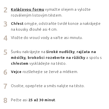
Koláčovou formu
vymažte olejem a vyložte
rozváleným listovým těstem.
Chřest
omyjte, odstraňte tvrdé konce a nakrájejte
na kousky dlouhé asi 4 cm.
Vložte do vroucí vody a vařte asi minutu.
Šunku nakrájejte na
široké nudličky
,
rajčata na
měsíčky, brokolici rozeberte na růžičky
a spolu s
chřestem
vyskládejte na těsto.
Vejce
rozšlehejte se žervé a mlékem.
Osolte, opepřete a směs nalijte na těsto.
Pečte asi
25 až 30 minut
.