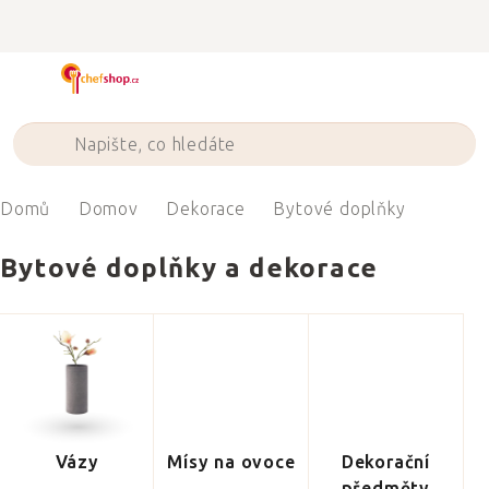
Přejít
na
obsah
Domů
Domov
Dekorace
Bytové doplňky
Bytové doplňky a dekorace
Vázy
Mísy na ovoce
Dekorační
předměty