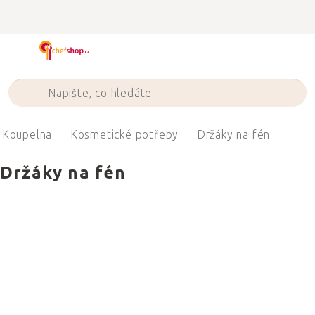
Přejít
na
obsah
Koupelna
Kosmetické potřeby
Držáky na fén
Držáky na fén