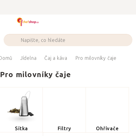
Přejít
na
obsah
Domů
Jídelna
Čaj a káva
Pro milovníky čaje
Pro milovníky čaje
Sítka
Filtry
Ohřívače