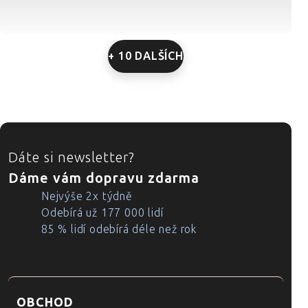
+ 10 DALŠÍCH
ZÁPATÍ
Dáte si newsletter?
Dáme vám dopravu zdarma
Nejvýše 2x týdně
Odebírá už 177 000 lidí
85 % lidí odebírá déle než rok
OBCHOD