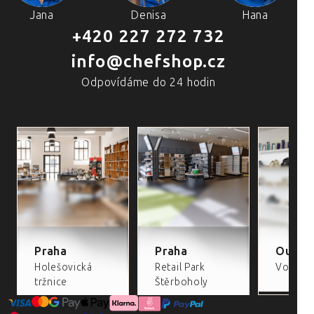
Jana
Denisa
Hana
+420 227 272 732
info@chefshop.cz
Odpovídáme do 24 hodin
4 PRODEJNY A ŠKOLA VAŘENÍ
Praha
Praha
Outlet
Holešovická
Retail Park
Volta Re
tržnice
Štěrboholy