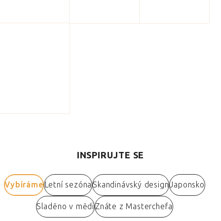
INSPIRUJTE SE
Vybíráme
Letní sezóna
Skandinávský design
Japonsko
Sladěno v mědi
Znáte z Masterchefa