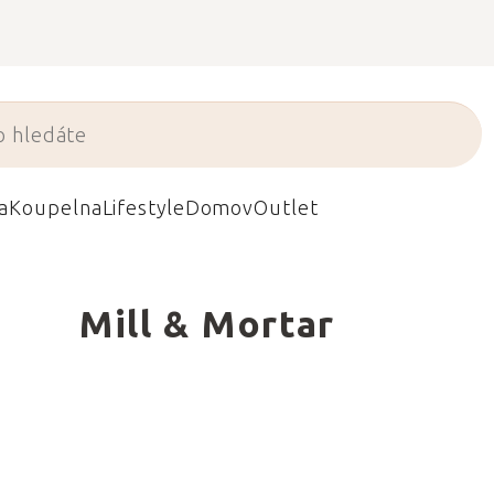
a
Koupelna
Lifestyle
Domov
Outlet
Mill & Mortar
 které povýší
 vybrané