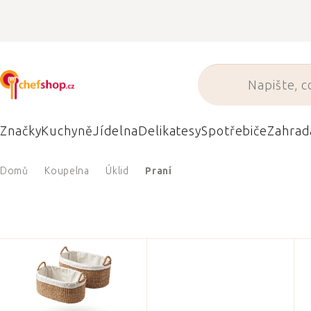
Přejít
na
obsah
Značky
Kuchyně
Jídelna
Delikatesy
Spotřebiče
Zahrad
Domů
Koupelna
Úklid
Praní