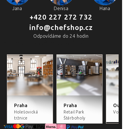
Jana
Denisa
Hana
+420 227 272 732
info@chefshop.cz
Odpovídáme do 24 hodin
4 PRODEJNY A ŠKOLA VAŘENÍ
Praha
Praha
Outlet
Holešovická
Retail Park
Volta Re
tržnice
Štěrboholy