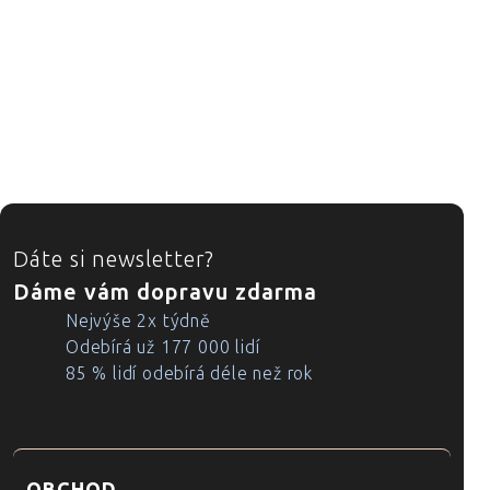
ZÁPATÍ
Dáte si newsletter?
Dáme vám dopravu zdarma
Nejvýše 2x týdně
Odebírá už 177 000 lidí
85 % lidí odebírá déle než rok