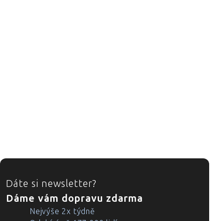
ZÁPATÍ
Dáte si newsletter?
Dáme vám dopravu zdarma
Nejvýše 2x týdně