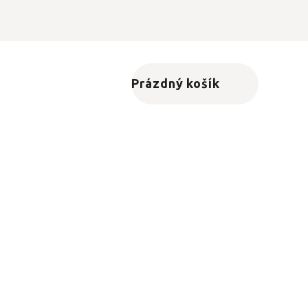
Prázdný košík
Nákupní košík