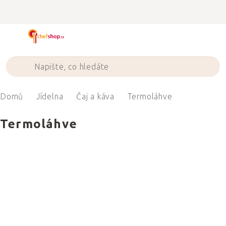
Přejít
na
obsah
Domů
Jídelna
Čaj a káva
Termoláhve
Termoláhve