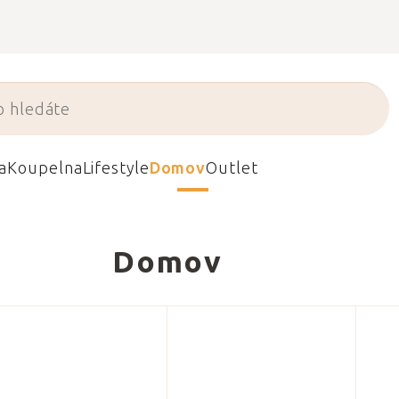
a
Koupelna
Lifestyle
Domov
Outlet
Domov