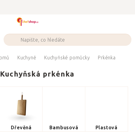
Přejít
na
obsah
omů
Kuchyně
Kuchyňské pomůcky
Prkénka
Kuchyňská prkénka
Dřevěná
Bambusová
Plastová