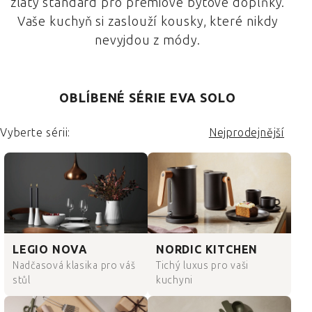
zlatý standard pro prémiové bytové doplňky.
Vaše kuchyň si zaslouží kousky, které nikdy
nevyjdou z módy.
OBLÍBENÉ SÉRIE EVA SOLO
Vyberte sérii:
Nejprodejnější
LEGIO NOVA
NORDIC KITCHEN
Nadčasová klasika pro váš
Tichý luxus pro vaši
stůl
kuchyni