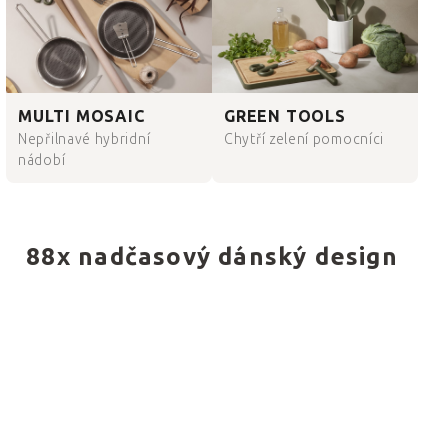
MULTI MOSAIC
GREEN TOOLS
Nepřilnavé hybridní
Chytří zelení pomocníci
nádobí
88
x nadčasový dánský design