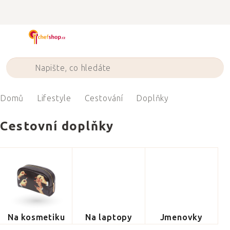
Přejít
na
obsah
Domů
Lifestyle
Cestování
Doplňky
Cestovní doplňky
Na kosmetiku
Na laptopy
Jmenovky