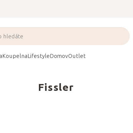
a
Koupelna
Lifestyle
Domov
Outlet
Fissler
 nádobí vyrobené
st jde ruku v