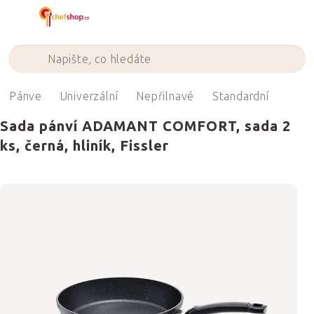
Přejít
na
obsah
Pánve
Univerzální
Nepřilnavé
Standardní
Sada pánví ADAMANT COMFORT, sada 2
ks, černá, hliník, Fissler