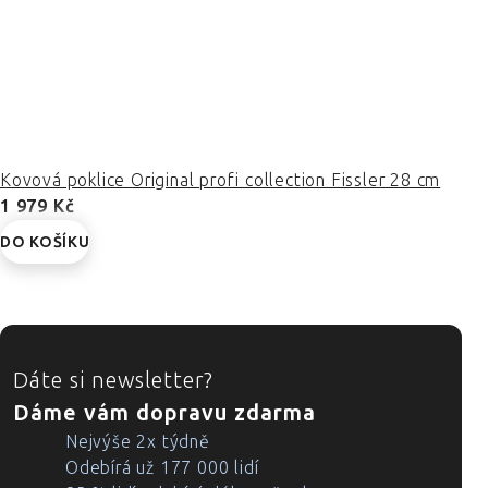
Kovová poklice Original profi collection Fissler 28 cm
1 979 Kč
DO KOŠÍKU
ZÁPATÍ
Dáte si newsletter?
Dáme vám dopravu zdarma
Nejvýše 2x týdně
Odebírá už 177 000 lidí