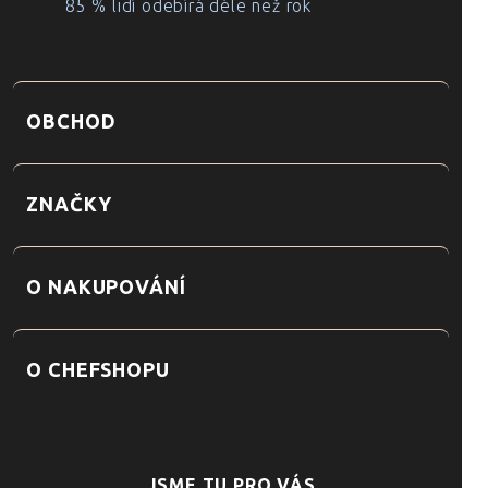
85 % lidí odebírá déle než rok
OBCHOD
ZNAČKY
O NAKUPOVÁNÍ
O CHEFSHOPU
JSME TU PRO VÁS