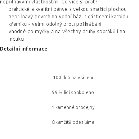
nepřilnavými vlastnostmi. Co více si přát?
praktické a kvalitní pánve s velkou smažící plochou
nepřilnavý povrch na vodní bázi s částicemi karbidu
křemíku - velmi odolný proti poškrábání
vhodné do myčky a na všechny druhy sporáků i na
indukci
Detailní informace
100 dnů na vrácení
99 % lidí spokojeno
4 kamenné prodejny
Okamžitě odesíláme