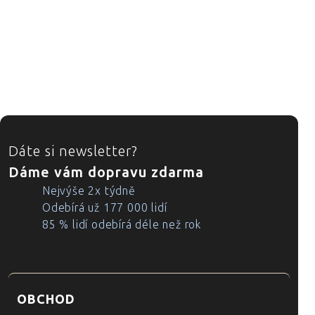
ZÁPATÍ
Dáte si newsletter?
Dáme vám dopravu zdarma
Nejvýše 2x týdně
Odebírá už 177 000 lidí
85 % lidí odebírá déle než rok
OBCHOD