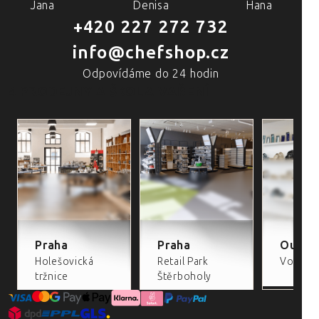
Jana
Denisa
Hana
+420 227 272 732
info@chefshop.cz
Odpovídáme do 24 hodin
4 PRODEJNY A ŠKOLA VAŘENÍ
Praha
Praha
Outlet
Holešovická
Retail Park
Volta Re
tržnice
Štěrboholy