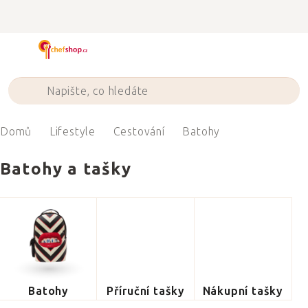
Přejít
na
obsah
Domů
Lifestyle
Cestování
Batohy
Batohy a tašky
Batohy
Příruční tašky
Nákupní tašky