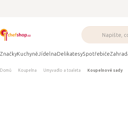
Přejít
na
obsah
Značky
Kuchyně
Jídelna
Delikatesy
Spotřebiče
Zahrad
Domů
Koupelna
Umyvadlo a toaleta
Koupelnové sady