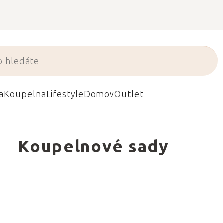
a
Koupelna
Lifestyle
Domov
Outlet
Koupelnové sady