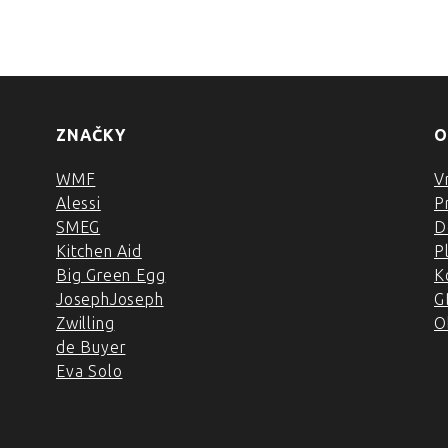
ZNAČKY
O
WMF
V
Alessi
P
SMEG
D
Kitchen Aid
P
Big Green Egg
K
JosephJoseph
G
Zwilling
O
de Buyer
Eva Solo