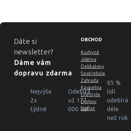
ZÁPATÍ
OBCHOD
Dáte si
newsletter?
Kuchyně
Jídelna
Dáme vám
Delikatesy
dopravu zdarma
Spotřebiče
Zahrada
85 %
Koupelna
Nejvýše
Odebírá
lidí
Lifestyle
2x
už 177
odebírá
Domov
týdně
000 lidí
déle
Outlet
než rok