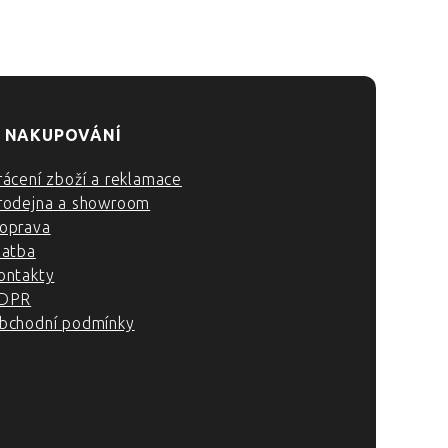
 NAKUPOVÁNÍ
rácení zboží a reklamace
rodejna a showroom
oprava
latba
ontakty
DPR
bchodní podmínky