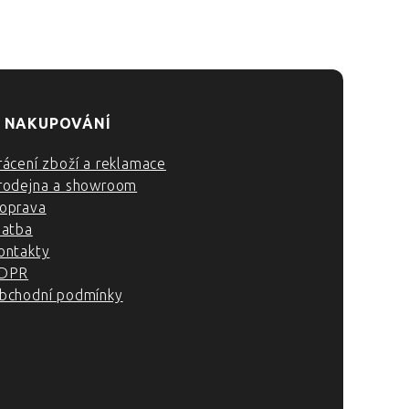
 NAKUPOVÁNÍ
rácení zboží a reklamace
rodejna a showroom
oprava
latba
ontakty
DPR
bchodní podmínky