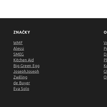
ZNAČKY
O
WMF
V
Alessi
P
SMEG
D
Kitchen Aid
P
Big Green Egg
K
JosephJoseph
G
Zwilling
O
de Buyer
Eva Solo