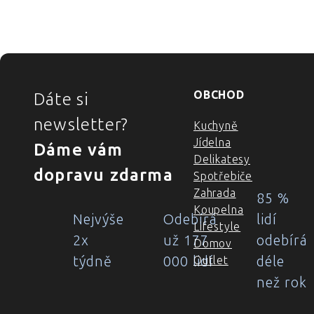
ZÁPATÍ
OBCHOD
Dáte si
newsletter?
Kuchyně
Jídelna
Dáme vám
Delikatesy
dopravu zdarma
Spotřebiče
Zahrada
85 %
Koupelna
Nejvýše
Odebírá
lidí
Lifestyle
2x
už 177
odebírá
Domov
týdně
000 lidí
déle
Outlet
než rok