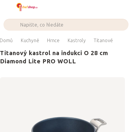
Přejít
na
obsah
Domů
Kuchyně
Hrnce
Kastroly
Titanové
Titanový kastrol na indukci O 28 cm
Diamond Lite PRO WOLL