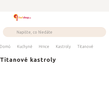
Přejít
na
obsah
Domů
Kuchyně
Hrnce
Kastroly
Titanové
Titanové kastroly