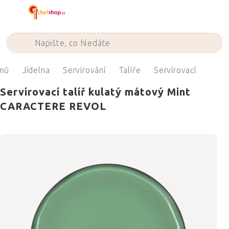
Přejít
na
obsah
mů
Jídelna
Servírování
Talíře
Servírovací
Servírovací talíř kulatý mátový Mint
CARACTERE REVOL