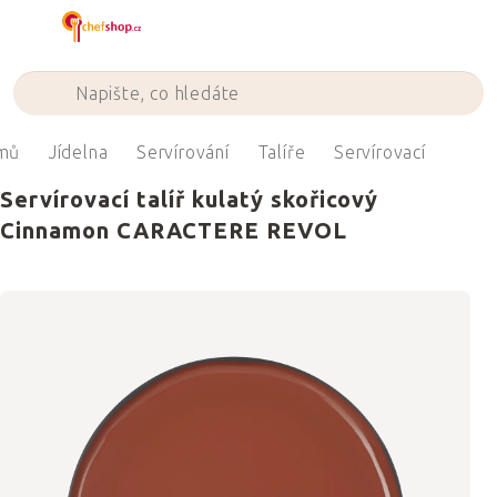
Přejít
na
obsah
mů
Jídelna
Servírování
Talíře
Servírovací
Servírovací talíř kulatý skořicový
Cinnamon CARACTERE REVOL