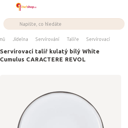
Přejít
na
obsah
mů
Jídelna
Servírování
Talíře
Servírovací
Servírovací talíř kulatý bílý White
Cumulus CARACTERE REVOL