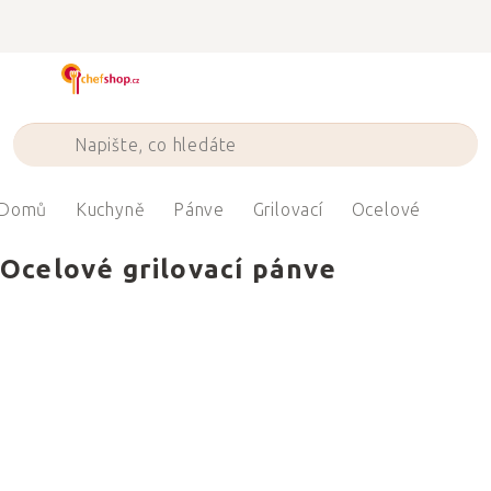
Přejít
na
obsah
Domů
Kuchyně
Pánve
Grilovací
Ocelové
Ocelové grilovací pánve