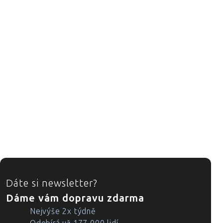
ZÁPATÍ
Dáte si newsletter?
Dáme vám dopravu zdarma
Nejvýše 2x týdně