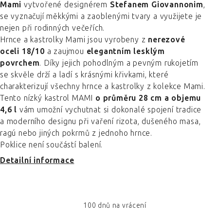
Mami
vytvořené designérem
Stefanem Giovannonim
,
se vyznačují měkkými a zaoblenými tvary a využijete je
nejen při rodinných večeřích.
Hrnce a kastrolky Mami jsou vyrobeny z
nerezové
oceli 18/10
a zaujmou
elegantním lesklým
povrchem
. Díky jejich pohodlným a pevným rukojetím
se skvěle drží a ladí s krásnými křivkami, které
charakterizují všechny hrnce a kastrolky z kolekce Mami.
Tento nízký kastrol MAMI
o průměru 28 cm a objemu
4,6 l
vám umožní vychutnat si dokonalé spojení tradice
a moderního designu při vaření rizota, dušeného masa,
ragú nebo jiných pokrmů z jednoho hrnce.
Poklice není součástí balení.
Detailní informace
100 dnů na vrácení