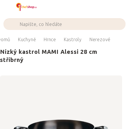
Přejít
na
obsah
Domů
Kuchyně
Hrnce
Kastroly
Nerezové
Nízký kastrol MAMI Alessi 28 cm
stříbrný