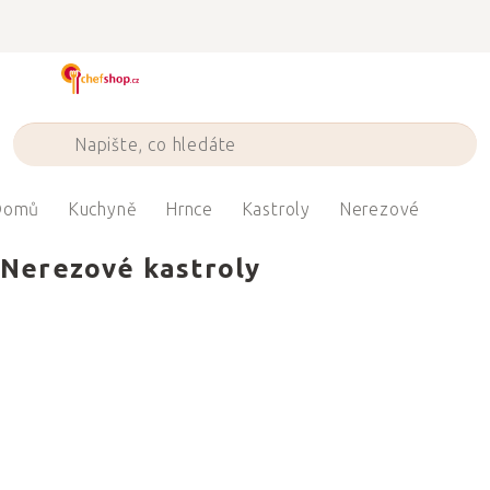
Přejít
na
obsah
Domů
Kuchyně
Hrnce
Kastroly
Nerezové
Nerezové kastroly