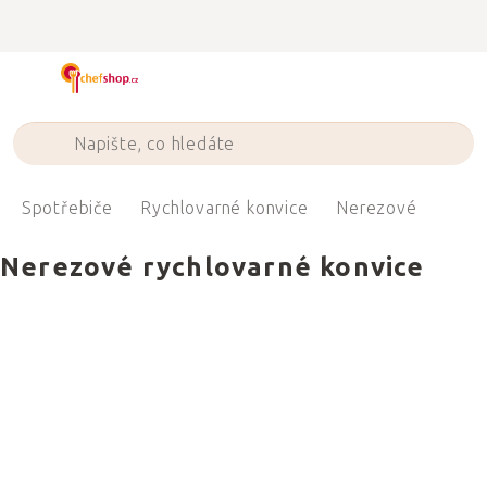
Přejít
na
obsah
Spotřebiče
Rychlovarné konvice
Nerezové
Nerezové rychlovarné konvice