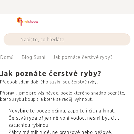
Přejít
na
obsah
Domů
Blog Sushi
Jak poznáte čerstvé ryby?
Jak poznáte čerstvé ryby?
Předpokladem dobrého sushi jsou čerstvé ryby.
Připravili jsme pro vás návod, podle kterého snadno poznáte,
kterou rybu koupit, a které se raději vyhnout.
Nevybírejte pouze očima, zapojte i čich a hmat.
Čerstvá ryba příjemně voní vodou, nesmí být cítit
zatuchlou rybinou.
Žábry má mít rudé, ne oranžové nebo béžové.