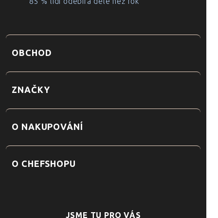
85 % lidí odebírá déle než rok
OBCHOD
ZNAČKY
O NAKUPOVÁNÍ
O CHEFSHOPU
JSME TU PRO VÁS