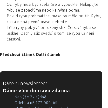
Oči ryby musí být zcela čiré a vypouklé. Nekupujte
rybu se zapadlýma nebo kalnýma očima.
Pokud rybu prohmatáte, maso by mělo pružit. Rybu,
která nemá pevné maso, neberte.
Tělo ryby pokrývá přirozený sliz. Čerstvá ryba se
leskne. Oschlý sliz svědčí o tom, že ryba už není
čerstvá.
Předchozí článek
Další článek
ZÁPATÍ
Dáte si newsletter?
Dáme vám dopravu zdarma
Nejvýše 2x týdně
Odebírá už 177 000 lidí