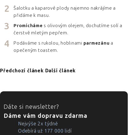
Šalotku a kaparové plody najemno nakrájíme a
přidáme k masu.
Promícháme
s olivovým olejem, dochutíme solí a
čerstvě mletým pepřem.
Podáváme s rukolou, hoblinami
parmezánu
a
opečeným toastem.
Předchozí článek
Další článek
ZÁPATÍ
Dáte si newsletter?
Dáme vám dopravu zdarma
Nejvýše 2x týdně
Odebírá už 177 000 lidí