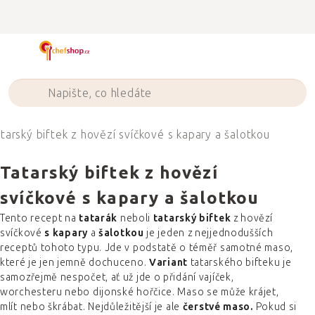
Přejít
na
obsah
tarský biftek z hovězí svíčkové s kapary a šalotkou
Tatarský biftek z hovězí
svíčkové s kapary a šalotkou
Tento recept na
tatarák
neboli
tatarský biftek
z hovězí
svíčkové
s kapary
a
šalotkou
je jeden z nejjednodušších
receptů tohoto typu. Jde v podstatě o téměř samotné maso,
které je jen jemně dochuceno.
Variant
tatarského bifteku je
samozřejmě nespočet, ať už jde o přidání vajíček,
worchesteru nebo dijonské hořčice. Maso se může krájet,
mlít nebo škrábat. Nejdůležitější je ale
čerstvé maso.
Pokud si