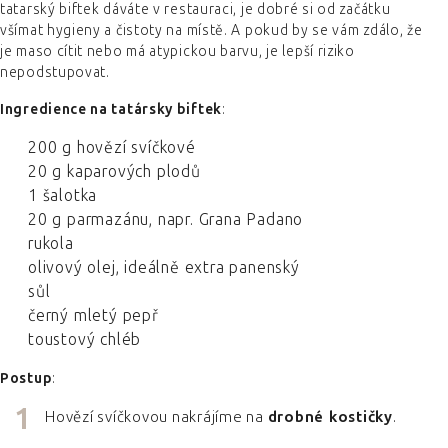
tatarský biftek dáváte v restauraci, je dobré si od začátku
všímat hygieny a čistoty na místě. A pokud by se vám zdálo, že
je maso cítit nebo má atypickou barvu, je lepší riziko
nepodstupovat.
Ingredience na tatársky biftek
:
200 g hovězí svíčkové
20 g kaparových plodů
1 šalotka
20 g parmazánu, napr. Grana Padano
rukola
olivový olej, ideálně extra panenský
sůl
černý mletý pepř
toustový chléb
Postup
:
Hovězí svíčkovou nakrájíme na
drobné kostičky
.