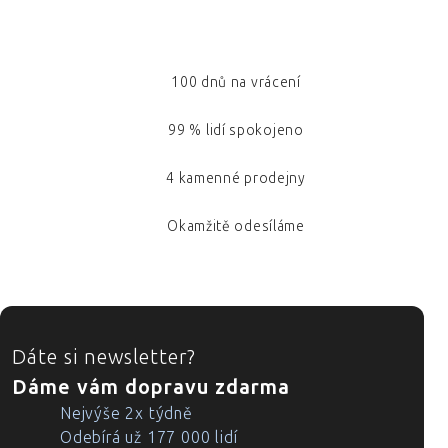
100 dnů na vrácení
99 % lidí spokojeno
4 kamenné prodejny
Okamžitě odesíláme
ZÁPATÍ
Dáte si newsletter?
Dáme vám dopravu zdarma
Nejvýše 2x týdně
Odebírá už 177 000 lidí