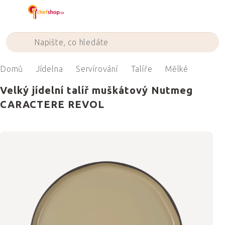
Přejít
na
obsah
Domů
Jídelna
Servírování
Talíře
Mělké
Velký jídelní talíř muškátový Nutmeg
CARACTERE REVOL