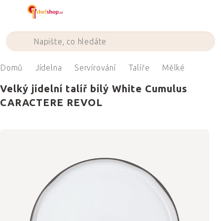
Přejít
na
obsah
Domů
Jídelna
Servírování
Talíře
Mělké
Velký jídelní talíř bílý White Cumulus
CARACTERE REVOL