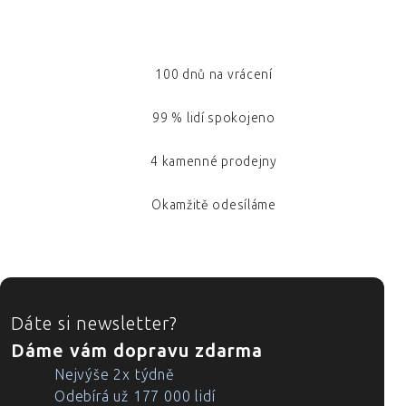
100 dnů na vrácení
99 % lidí spokojeno
4 kamenné prodejny
Okamžitě odesíláme
ZÁPATÍ
Dáte si newsletter?
Dáme vám dopravu zdarma
Nejvýše 2x týdně
Odebírá už 177 000 lidí