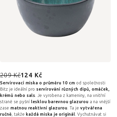
209 Kč
124 Kč
Servírovací miska o průměru 10 cm
od společnosti
Bitz je ideální pro
servírování různých dipů, omáček,
krémů nebo sals
. Je vyrobena z kameniny, na vnitřní
straně se pyšní
lesklou barevnou glazurou
a na vnější
zase
matnou reaktivní glazurou
. Ta je
vytvářena
ručně
, takže
každá miska je originál
. Vychutnávat si