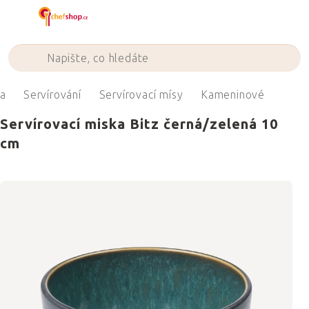
Přejít
na
obsah
na
Servírování
Servírovací mísy
Kameninové
Servírovací miska Bitz černá/zelená 10
cm