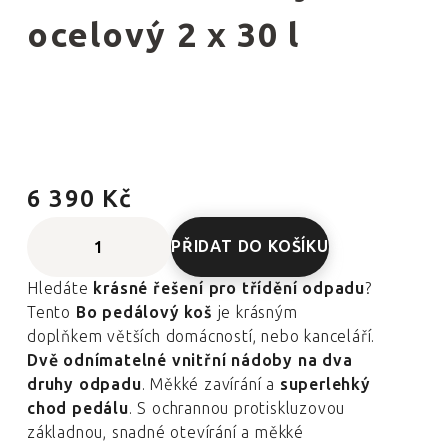
ocelový 2 x 30 l
6 390 Kč
PŘIDAT DO KOŠÍKU
Hledáte
krásné řešení pro třídění odpadu
?
Tento
Bo pedálový koš
je krásným
doplňkem větších domácností, nebo kanceláří.
Dvě odnímatelné vnitřní nádoby na dva
druhy odpadu
. Měkké zavírání a
superlehký
chod pedálu
. S ochrannou protiskluzovou
základnou, snadné otevírání a měkké