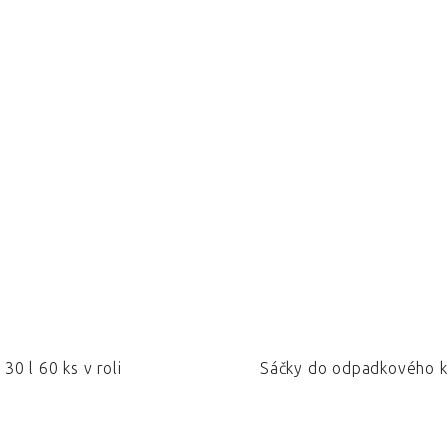
0 l 60 ks v roli
Sáčky do odpadkového k