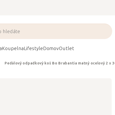
a
Koupelna
Lifestyle
Domov
Outlet
Pedálový odpadkový koš Bo Brabantia matný ocelový 2 x 30