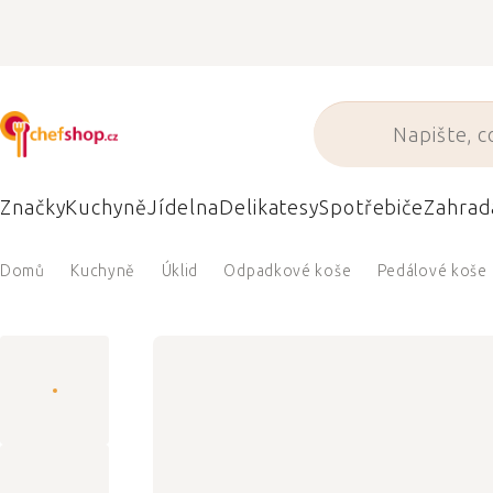
Přejít
na
obsah
Značky
Kuchyně
Jídelna
Delikatesy
Spotřebiče
Zahrad
Domů
Kuchyně
Úklid
Odpadkové koše
Pedálové koše