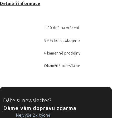
Detailní informace
100 dnů na vrácení
99 % lidí spokojeno
4 kamenné prodejny
Okamžitě odesíláme
ZÁPATÍ
Dáte si newsletter?
Dáme vám dopravu zdarma
Nejvýše 2x týdně