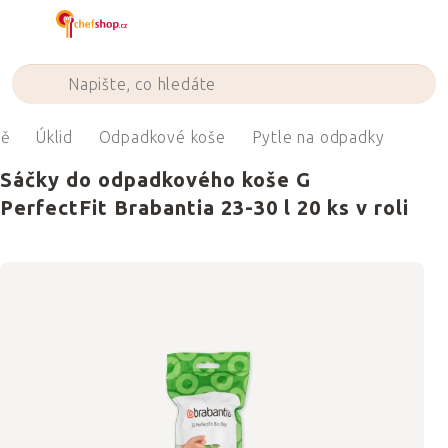
Přejít
na
obsah
ně
Úklid
Odpadkové koše
Pytle na odpadky
Sáčky do odpadkového koše G
PerfectFit Brabantia 23-30 l 20 ks v roli