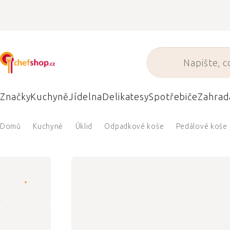
Přejít
na
obsah
Značky
Kuchyně
Jídelna
Delikatesy
Spotřebiče
Zahrad
Domů
Kuchyně
Úklid
Odpadkové koše
Pedálové koše