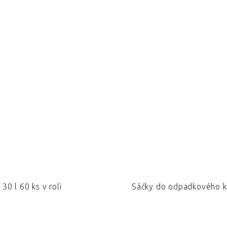
0 l 60 ks v roli
Sáčky do odpadkového k