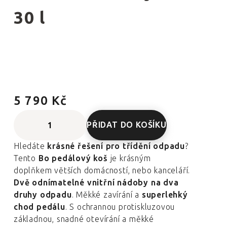
30 l
5 790 Kč
PŘIDAT DO KOŠÍKU
Hledáte
krásné řešení pro třídění odpadu
?
Tento
Bo pedálový koš
je krásným
doplňkem větších domácností, nebo kanceláří.
Dvě odnímatelné vnitřní nádoby na dva
druhy odpadu
. Měkké zavírání a
superlehký
chod pedálu
. S ochrannou protiskluzovou
základnou, snadné otevírání a měkké