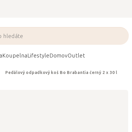
a
Koupelna
Lifestyle
Domov
Outlet
Pedálový odpadkový koš Bo Brabantia černý 2 x 30 l