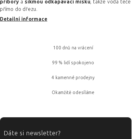
příbory
a
šikmou odkapávací misku
, takže voda teče
přímo do dřezu.
Detailní informace
100 dnů na vrácení
99 % lidí spokojeno
4 kamenné prodejny
Okamžitě odesíláme
ZÁPATÍ
Dáte si newsletter?