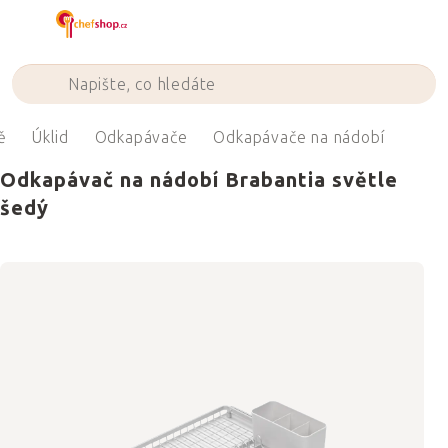
Přejít
na
obsah
ě
Úklid
Odkapávače
Odkapávače na nádobí
Odkapávač na nádobí Brabantia světle
šedý