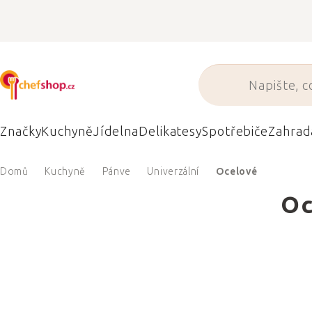
Přejít
na
obsah
Značky
Kuchyně
Jídelna
Delikatesy
Spotřebiče
Zahrad
Domů
Kuchyně
Pánve
Univerzální
Ocelové
Oc