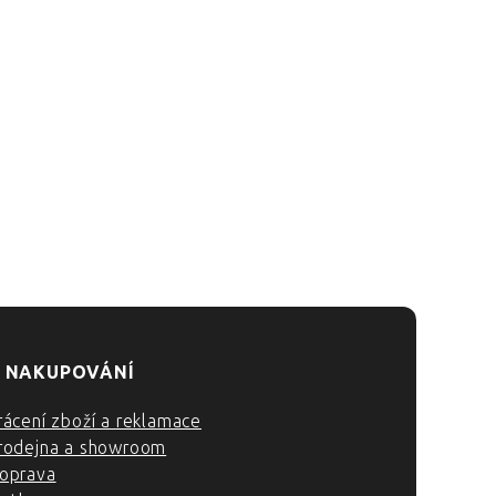
 NAKUPOVÁNÍ
rácení zboží a reklamace
rodejna a showroom
oprava