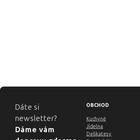
ZÁPATÍ
OBCHOD
Dáte si
newsletter?
Kuchyně
Jídelna
Dáme vám
Delikatesy