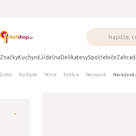
Přejít
na
obsah
Značky
Kuchyně
Jídelna
Delikatesy
Spotřebiče
Zahrad
Domů
Kuchyně
Hrnce
Poklice
Nerezové
Nerezová 