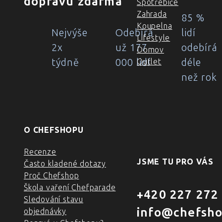
dopravu zdarma
Spotřebiče
Zahrada
85 %
Koupelna
Nejvýše
Odebírá
lidí
Lifestyle
2x
už 177
odebírá
Domov
týdně
000 lidí
déle
Outlet
než rok
O CHEFSHOPU
Recenze
JSME TU PRO VÁS
Často kladené dotazy
Proč Chefshop
Škola vaření Chefparade
+420 227 272
Sledování stavu
info@chefsho
objednávky