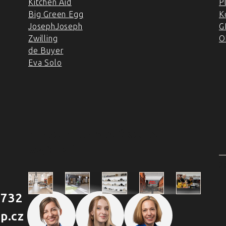
Kitchen Aid
P
Big Green Egg
K
JosephJoseph
G
Zwilling
O
de Buyer
Eva Solo
4 PRODEJNY A ŠKOLA
VAŘENÍ
2
 732
Škola
p.cz
Praha
Praha
Outlet
Brno
vaření