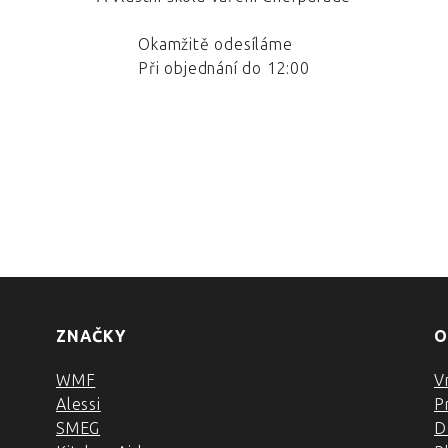
Okamžitě odesíláme
Při objednání do 12:00
ZNAČKY
O
WMF
V
Alessi
P
SMEG
D