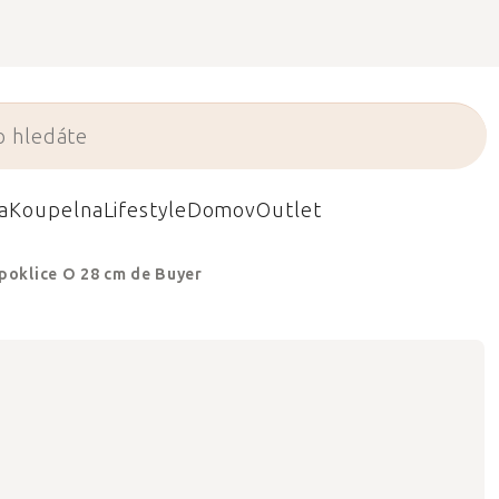
a
Koupelna
Lifestyle
Domov
Outlet
poklice O 28 cm de Buyer