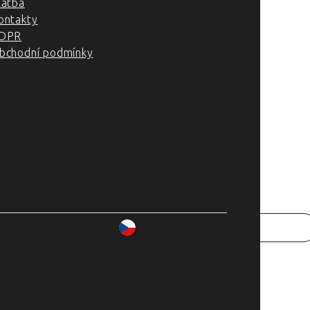
latba
ontakty
DPR
bchodní podmínky
007–2025 Chefshop.cz
www.chefshop.cz