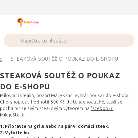
Přejít
na
obsah
g
STEAKOVÁ SOUTĚŽ O POUKAZ DO E-SHOPU
STEAKOVÁ SOUTĚŽ O POUKAZ
DO E-SHOPU
Milovníci steaků, pozor! Máte šanci vyhrát poukaz do e-shopu
Chefshop.cz v hodnotě 500 Kč! Je to jednoduché, stačí se
pochlubit se svým steakovým výtvorem na
f
acebooku
MilujuSteak.
1. Připravte na grilu nebo na pánvi domácí steak.
2. Vyfoťte ho.