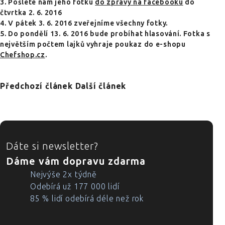
3. Pošlete nám jeho fotku
do zprávy na facebooku
do
čtvrtka 2. 6. 2016
4. V pátek 3. 6. 2016 zveřejníme všechny fotky.
5. Do pondělí 13. 6. 2016 bude probíhat hlasování. Fotka s
největším počtem lajků vyhraje poukaz do e-shopu
Chefshop.cz
.
Předchozí článek
Další článek
ZÁPATÍ
Dáte si newsletter?
Dáme vám dopravu zdarma
Nejvýše 2x týdně
Odebírá už 177 000 lidí
85 % lidí odebírá déle než rok