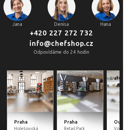
Jana
Denisa
Hana
+420 227 272 732
info@chefshop.cz
Odpovídáme do 24 hodin
4 PRODEJNY A ŠKOLA VAŘENÍ
Praha
Praha
Outlet
Holešovická
Retail Park
Volta Re