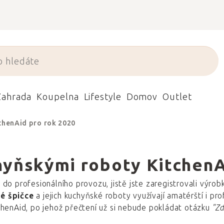
Zahrada
Koupelna
Lifestyle
Domov
Outlet
chenAid pro rok 2020
yňskými roboty KitchenA
do profesionálního provozu, jistě jste zaregistrovali výro
é špičce
a jejich kuchyňské roboty využívají amatérští i pro
chenAid, po jehož přečtení už si nebude pokládat otázku
"Zd