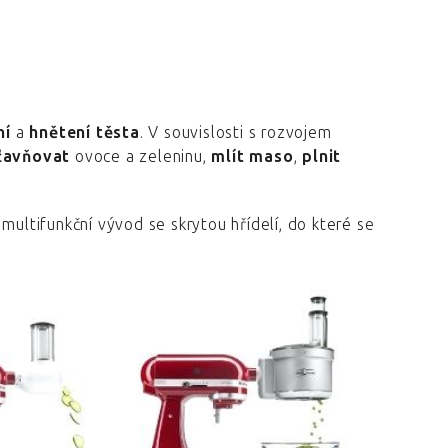
ní
a
hnětení těsta
. V souvislosti s rozvojem
ťavňovat
ovoce a zeleninu,
mlít maso
,
plnit
e multifunkční vývod se skrytou hřídelí, do které se