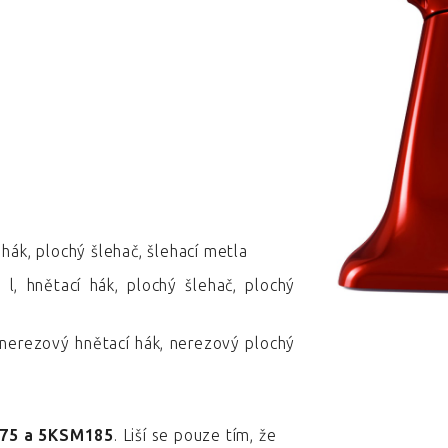
hák, plochý šlehač, šlehací metla
l, hnětací hák, plochý šlehač, plochý
 nerezový hnětací hák, nerezový plochý
175 a 5KSM185
. Liší se pouze tím, že