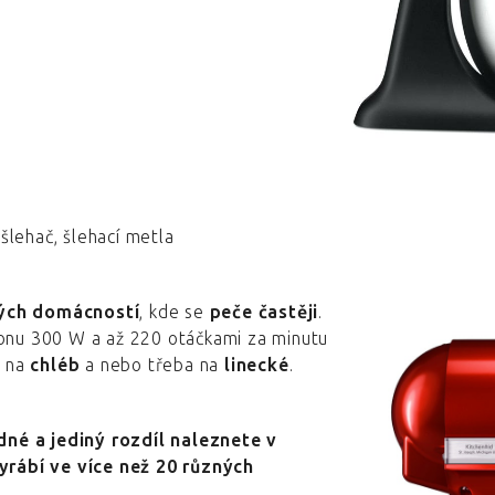
šlehač, šlehací metla
ých domácností
, kde se
peče častěji
.
onu 300 W a až 220 otáčkami za minutu
, na
chléb
a nebo třeba na
linecké
.
é a jediný rozdíl naleznete v
yrábí ve více než 20 různých