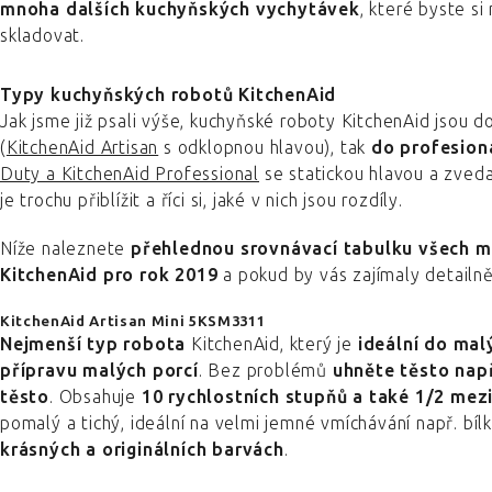
mnoha dalších kuchyňských vychytávek
, které byste si
skladovat.
Typy kuchyňských robotů KitchenAid
Jak jsme již psali výše, kuchyňské roboty KitchenAid jsou 
(
KitchenAid Artisan
s odklopnou hlavou), tak
do profesion
Duty a KitchenAid Professional
se statickou hlavou a zve
je trochu přiblížit a říci si, jaké v nich jsou rozdíly.
Níže naleznete
přehlednou srovnávací tabulku všech 
KitchenAid pro rok 2019
a pokud by vás zajímaly detailně
KitchenAid Artisan Mini 5KSM3311
Nejmenší typ robota
KitchenAid, který je
ideální do mal
přípravu malých porcí
. Bez problémů
uhněte těsto nap
těsto
. Obsahuje
10 rychlostních stupňů a také 1/2 mez
pomalý a tichý, ideální na velmi jemné vmíchávání např. bíl
krásných a originálních barvách
.