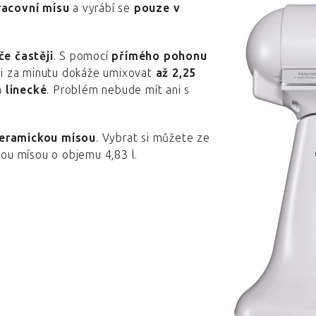
racovní mísu
a vyrábí se
pouze v
če častěji
. S pomocí
přímého pohonu
i za minutu dokáže umixovat
až 2,25
a
linecké
. Problém nebude mít ani s
 keramickou mísou
. Vybrat si můžete ze
kou mísou o objemu 4,83 l.