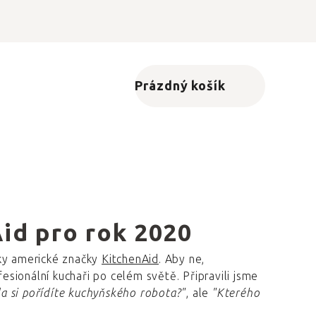
Prázdný košík
Nákupní košík
id pro rok 2020
bky americké značky
KitchenAid
. Aby ne,
fesionální kuchaři po celém světě. Připravili jsme
a si pořídíte kuchyňského robota?"
, ale
"Kterého