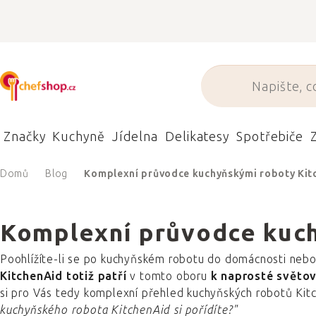
Přejít
na
obsah
Značky
Kuchyně
Jídelna
Delikatesy
Spotřebiče
Domů
Blog
Komplexní průvodce kuchyňskými roboty Kit
Komplexní průvodce kuch
Poohlížíte-li se po kuchyňském robotu do domácnosti nebo 
KitchenAid totiž patří
v tomto oboru
k naprosté světov
si pro Vás tedy komplexní přehled kuchyňských robotů Kit
kuchyňského robota KitchenAid si pořídíte?"