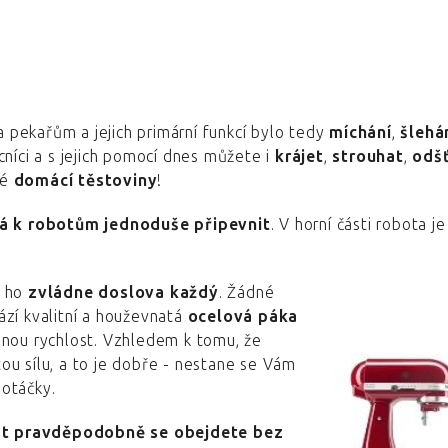
pekařům a jejich primární funkcí bylo tedy
míchání
,
šlehá
níci a s jejich pomocí dnes můžete i
krájet
,
strouhat
,
odš
lé
domácí těstoviny
!
dá k robotům jednoduše připevnit
. V horní části robota j
e ho
zvládne doslova každý
. Žádné
hází kvalitní a houževnatá
ocelová páka
anou rychlost. Vzhledem k tomu, že
tou sílu, a to je dobře - nestane se Vám
 otáčky.
t pravděpodobně se obejdete bez