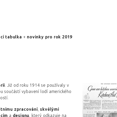
cí tabulka
+
novinky pro rok 2019
rii
. Již od roku 1914 se používaly v
u součástí vybavení lodí amerického
ostí.
tnímu zpracování
,
skvělými
acím
a
designu
, který odkazuje na