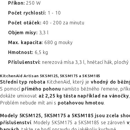
Příkon:
250 W
Počet rychlostí:
1 - 10
Počet otáček:
40 - 200 za minutu
Objem mísy:
3,3 l
Max. kapacita:
680 g mouky
Hmotnost:
6,5 kg
Příslušenství:
nerezová mísa 3,3 l, hnětací hák, plochý 
KitchenAid Artisan 5KSM125, 5KSM175 a 5KSM185
Střední typ
robota
KitchenAid, který je
vhodný do běžn
S pomocí
přímého pohonu
namísto běžného řemene, přík
dokáže umixovat
až 2,25 kg těsta
například na vánočky
Problém nebude mít ani s
potahovou hmotou
.
Modely 5KSM125, 5KSM175 a 5KSM185 jsou zcela shodn
příslušenství
. Modely 5KSM175 a 5KSM185 se zároveň
v
barvách
, takže se hodí opravdu do jakékoliv kuchyně.