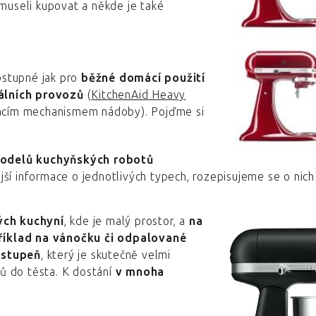
 museli kupovat a někde je také
dostupné jak pro
běžné domácí použití
álních provozů
(
KitchenAid Heavy
dacím mechanismem nádoby). Pojďme si
modelů kuchyňských robotů
jší informace o jednotlivých typech, rozepisujeme se o nich 
ých kuchyní
, kde je malý prostor, a
na
říklad na vánočku či odpalované
istupeň
, který je skutečně velmi
ků do těsta. K dostání
v mnoha