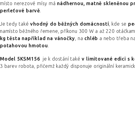
místo nerezové mísy má
nádhernou, matně skleněnou p
perleťové barvě
.
Je tedy také
vhodný do běžných domácností
, kde se
pe
namísto běžného řemene, příkonu 300 W a až 220 otáčkam
kg těsta
například na vánočky
, na
chléb
a nebo třeba n
potahovou hmotou
.
Model 5KSM156
je k dostání také
v limitované edici s
3 barev robota, přičemž každý disponuje originální keramic