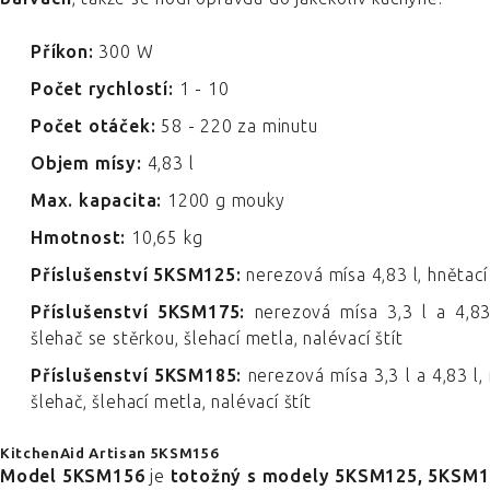
Příkon:
300 W
Počet rychlostí:
1 - 10
Počet otáček:
58 - 220 za minutu
Objem mísy:
4,83 l
Max. kapacita:
1200 g mouky
Hmotnost:
10,65 kg
Příslušenství 5KSM125:
nerezová mísa 4,83 l, hnětací 
Příslušenství 5KSM175:
nerezová mísa 3,3 l a 4,83 
šlehač se stěrkou, šlehací metla, nalévací štít
Příslušenství 5KSM185:
nerezová mísa 3,3 l a 4,83 l,
šlehač, šlehací metla, nalévací štít
KitchenAid Artisan 5KSM156
Model 5KSM156
je
totožný s modely 5KSM125, 5KSM