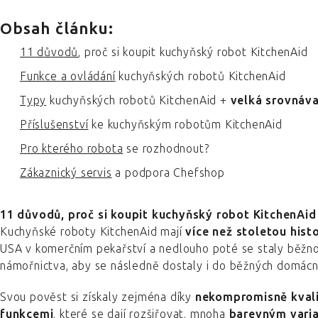
Obsah článku:
11 důvodů
, proč si koupit kuchyňský robot KitchenAid
Funkce a ovládání
kuchyňských robotů KitchenAid
Typy
kuchyňských robotů KitchenAid +
velká srovnáva
Příslušenství
ke kuchyňským robotům KitchenAid
Pro kterého robota
se rozhodnout?
Zákaznický servis
a podpora Chefshop
11 důvodů, proč si koupit kuchyňský robot KitchenAid
Kuchyňské roboty KitchenAid mají
více než stoletou histo
USA v komerčním pekařství a nedlouho poté se staly běžno
námořnictva, aby se následně dostaly i do běžných domácn
Svou pověst si získaly zejména díky
nekompromisně kvali
funkcemi
, které se dají rozšiřovat, mnoha
barevným vari