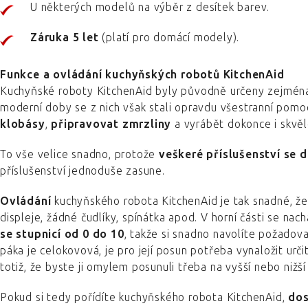
U některých modelů na výběr z desítek barev.
Záruka 5 let
(platí pro domácí modely).
Funkce a ovládání kuchyňských robotů KitchenAid
Kuchyňské roboty KitchenAid byly původně určeny zejména 
moderní doby se z nich však stali opravdu všestranní pomoc
klobásy
,
připravovat zmrzliny
a vyrábět dokonce i skvě
To vše velice snadno, protože
veškeré příslušenství se 
příslušenství jednoduše zasune.
Ovládání
kuchyňského robota KitchenAid je tak snadné, ž
displeje, žádné čudlíky, spínátka apod. V horní části se nac
se stupnicí od 0 do 10
, takže si snadno navolíte požadov
páka je celokovová, je pro její posun potřeba vynaložit urči
totiž, že byste ji omylem posunuli třeba na vyšší nebo nižší
Pokud si tedy pořídíte kuchyňského robota KitchenAid,
dos