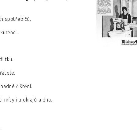
h spotřebičů.
kurenci.
litku.
řátele.
nadné čištění.
 mísy i u okrajů a dna.
.