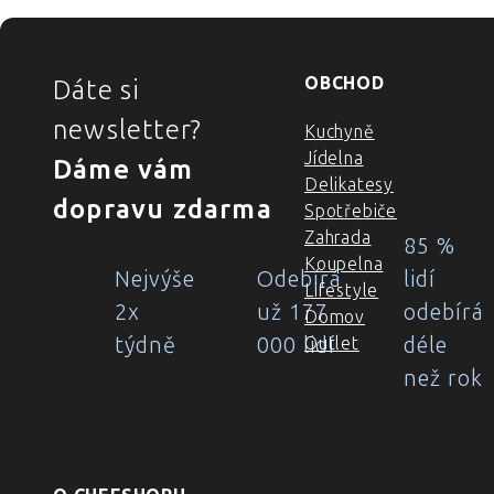
ZÁPATÍ
OBCHOD
Dáte si
newsletter?
Kuchyně
Jídelna
Dáme vám
Delikatesy
dopravu zdarma
Spotřebiče
Zahrada
85 %
Koupelna
Nejvýše
Odebírá
lidí
Lifestyle
2x
už 177
odebírá
Domov
týdně
000 lidí
déle
Outlet
než rok