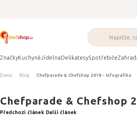
Přejít
na
obsah
Značky
Kuchyně
Jídelna
Delikatesy
Spotřebiče
Zahrad
Domů
Blog
Chefparade & Chefshop 2018 - Infografika
Chefparade & Chefshop 20
Předchozí článek
Další článek