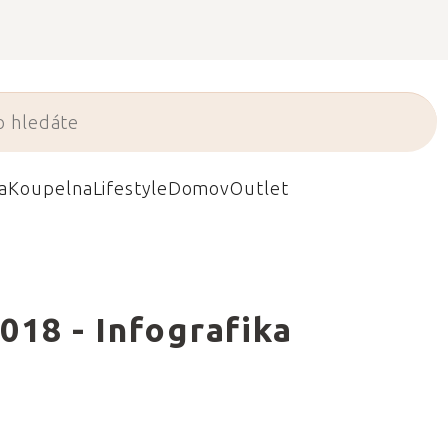
a
Koupelna
Lifestyle
Domov
Outlet
18 - Infografika