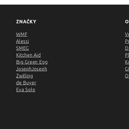
ZNAČKY
O
WMF
V
Alessi
P
SMEG
D
Kitchen Aid
P
Big Green Egg
K
JosephJoseph
G
Zwilling
O
de Buyer
Eva Solo