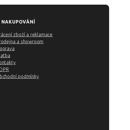
 NAKUPOVÁNÍ
rácení zboží a reklamace
rodejna a showroom
oprava
latba
ontakty
DPR
bchodní podmínky