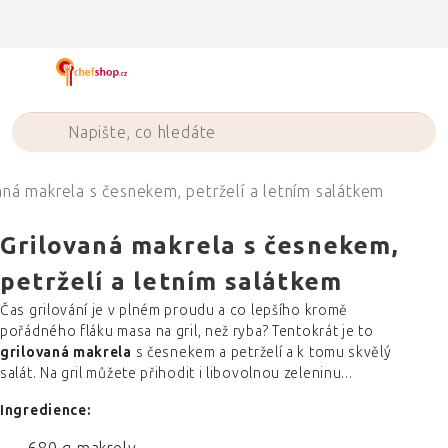
Přejít
na
obsah
aná makrela s česnekem, petrželí a letním salátkem
Grilovaná makrela s česnekem,
petrželí a letním salátkem
Čas grilování je v plném proudu a co lepšího kromě
pořádného fláku masa na gril, než ryba? Tentokrát je to
grilovaná makrela
s česnekem a petrželí a k tomu skvělý
salát. Na gril můžete přihodit i libovolnou zeleninu...
Ingredience: