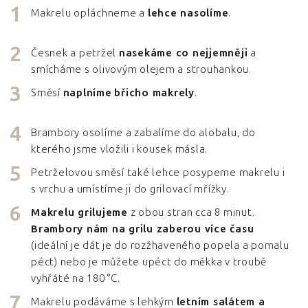
Makrelu opláchneme a
lehce nasolíme
.
Česnek a petržel
nasekáme co nejjemněji
a
smícháme s olivovým olejem a strouhankou.
Směsí
naplníme
břicho makrely
.
Brambory osolíme a zabalíme do alobalu, do
kterého jsme vložili i kousek másla.
Petrželovou směsí také lehce posypeme makrelu i
s vrchu a umístíme ji do grilovací mřížky.
Makrelu grilujeme
z obou stran cca 8 minut.
Brambory nám na grilu zaberou více času
(ideální je dát je do rozžhaveného popela a pomalu
péct) nebo je můžete upéct do měkka v troubě
vyhřáté na 180 °C.
Makrelu podáváme s lehkým
letním salátem a