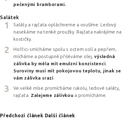
pečenými bramborami.
Salátek
Saláty a rajčata opláchneme a osušíme. Ledový
nasekáme na tenké proužky. Rajčata nakrájíme na
kostičky.
Hořčici smícháme spolu s octem solí a pepřem,
mícháme a postupně přiléváme olej,
výsledná
zálivka by měla mít
emulzní konzistenci
.
Suroviny musí mít pokojovou teplotu, jinak se
vám zálivka srazí
.
Ve velké míse promícháme rukolu, ledové saláty,
rajčata.
Zalejeme zálivkou
a promícháme.
Předchozí článek
Další článek