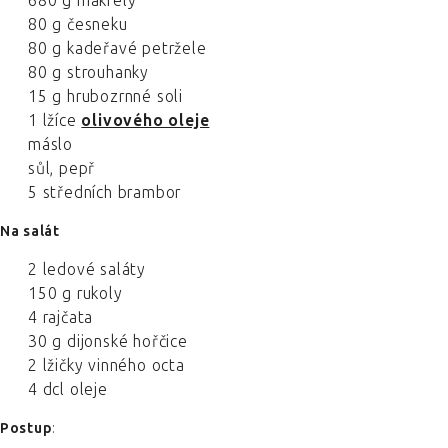
680 g makrely
80 g česneku
80 g kadeřavé petržele
80 g strouhanky
15 g hrubozrnné soli
1 lžíce
olivového oleje
máslo
sůl, pepř
5 středních brambor
Na salát
2 ledové saláty
150 g rukoly
4 rajčata
30 g dijonské hořčice
2 lžičky vinného octa
4 dcl oleje
Postup
: