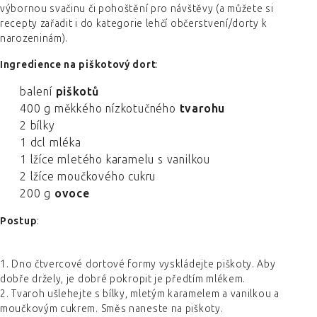
výbornou svačinu či pohoštění pro návštěvy (a můžete si
recepty zařadit i do kategorie lehčí občerstvení/dorty k
narozeninám).
Ingredience na piškotový dort
:
balení
piškotů
400 g měkkého nízkotučného
tvarohu
2 bílky
1 dcl mléka
1 lžíce mletého karamelu s vanilkou
2 lžíce moučkového cukru
200 g
ovoce
Postup
:
1. Dno čtvercové dortové formy vyskládejte piškoty. Aby
dobře držely, je dobré pokropit je předtím mlékem.
2. Tvaroh ušlehejte s bílky, mletým karamelem a vanilkou a
moučkovým cukrem. Směs naneste na piškoty.