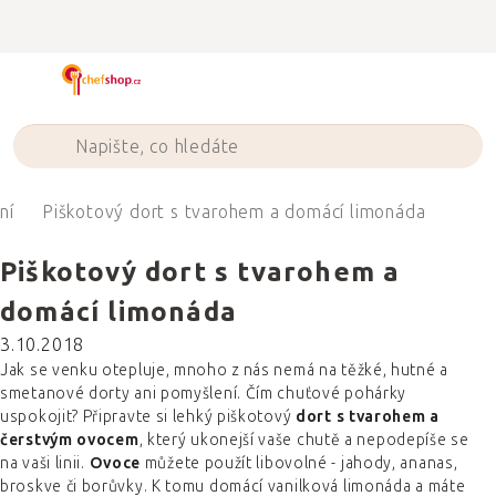
Přejít
na
obsah
ní
Piškotový dort s tvarohem a domácí limonáda
Piškotový dort s tvarohem a
domácí limonáda
3.10.2018
Jak se venku otepluje, mnoho z nás nemá na těžké, hutné a
smetanové dorty ani pomyšlení. Čím chuťové pohárky
uspokojit? Připravte si lehký piškotový
dort s tvarohem a
čerstvým ovocem
, který ukonejší vaše chutě a nepodepíše se
na vaši linii.
Ovoce
můžete použít libovolné - jahody, ananas,
broskve či borůvky. K tomu domácí vanilková limonáda a máte