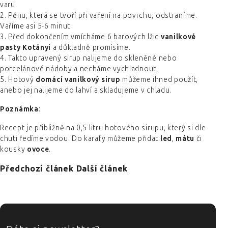
varu.
2. Pěnu, která se tvoří při vaření na povrchu, odstraníme.
Vaříme asi 5-6 minut.
3. Před dokončením vmícháme 6 barových lžic
vanilkové
pasty Kotányi
a důkladně promísíme.
4. Takto upravený sirup nalijeme do skleněné nebo
porcelánové nádoby a necháme vychladnout.
5. Hotový
domácí vanilkový sirup
můžeme ihned použít,
anebo jej nalijeme do lahví a skladujeme v chladu.
Poznámka
:
Recept je přibližně na 0,5 litru hotového sirupu, který si dle
chuti ředíme vodou. Do karafy můžeme přidat
led
,
mátu
či
kousky
ovoce
.
Předchozí článek
Další článek
ZÁPATÍ