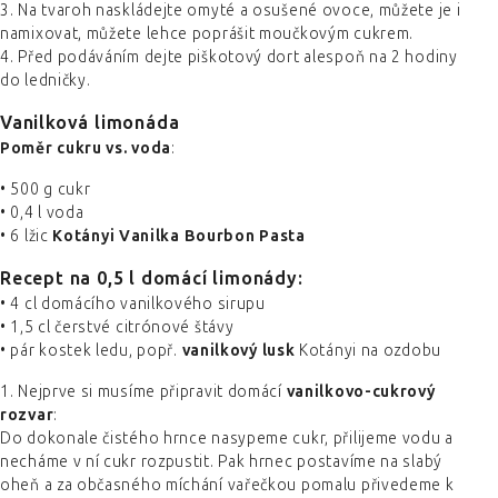
3. Na tvaroh naskládejte omyté a osušené ovoce, můžete je i
namixovat, můžete lehce poprášit moučkovým cukrem.
4. Před podáváním dejte piškotový dort alespoň na 2 hodiny
do ledničky.
Vanilková limonáda
Poměr cukru vs. voda
:
• 500 g cukr
• 0,4 l voda
• 6 lžic
Kotányi Vanilka Bourbon Pasta
Recept na 0,5 l domácí limonády
:
• 4 cl domácího vanilkového sirupu
• 1,5 cl čerstvé citrónové štávy
• pár kostek ledu, popř.
vanilkový lusk
Kotányi na ozdobu
1. Nejprve si musíme připravit domácí
vanilkovo-cukrový
rozvar
:
Do dokonale čistého hrnce nasypeme cukr, přilijeme vodu a
necháme v ní cukr rozpustit. Pak hrnec postavíme na slabý
oheň a za občasného míchání vařečkou pomalu přivedeme k