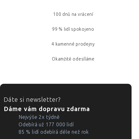
100 dnů na vrácení
99 % lidí spokojeno
4 kamenné prodejny
Okamžitě odesíláme
ZÁPATÍ
Dáte si newsletter?
Dáme vám dopravu zdarma
Nejvýše 2x týdně
Odebírá už 177 000 lidí
85 % lidí odebírá déle než rok