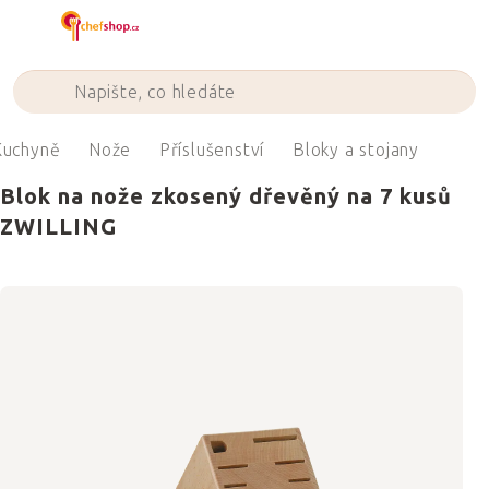
Přejít
na
obsah
Kuchyně
Nože
Příslušenství
Bloky a stojany
Blok na nože zkosený dřevěný na 7 kusů
ZWILLING