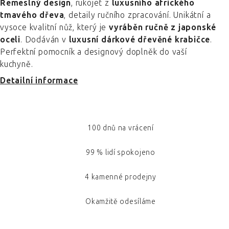
Řemeslný design
, rukojeť z
luxusního afrického
tmavého dřeva
, detaily ručního zpracování. Unikátní a
vysoce kvalitní nůž, který je
vyráběn ručně z japonské
oceli
. Dodáván v
luxusní dárkové dřevěné krabičce
.
Perfektní pomocník a designový doplněk do vaší
kuchyně.
Detailní informace
100 dnů na vrácení
99 % lidí spokojeno
4 kamenné prodejny
Okamžitě odesíláme