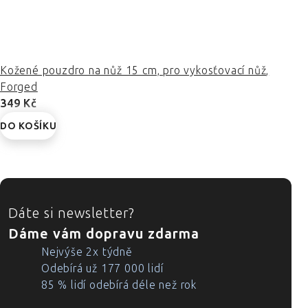
Kožené pouzdro na nůž 15 cm, pro vykosťovací nůž,
Forged
349 Kč
DO KOŠÍKU
ZÁPATÍ
Dáte si newsletter?
Dáme vám dopravu zdarma
Nejvýše 2x týdně
Odebírá už 177 000 lidí
85 % lidí odebírá déle než rok