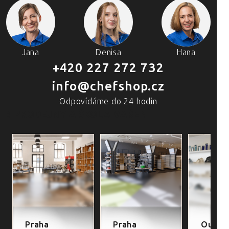
Jana
Denisa
Hana
+420 227 272 732
info@chefshop.cz
Odpovídáme do 24 hodin
4 PRODEJNY A ŠKOLA VAŘENÍ
Praha
Praha
Outlet