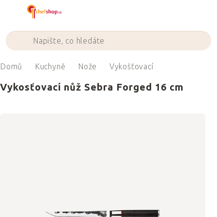
Přejít
na
obsah
Domů
Kuchyně
Nože
Vykošťovací
Vykosťovací nůž Sebra Forged 16 cm