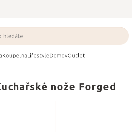
a
Koupelna
Lifestyle
Domov
Outlet
Kuchařské nože Forged