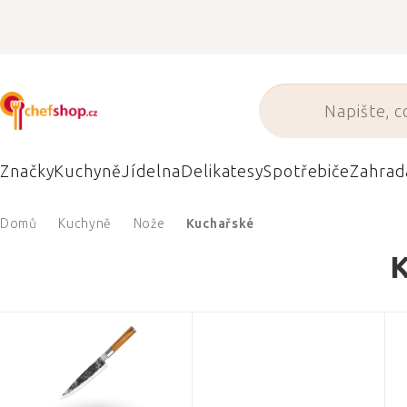
Přejít
na
obsah
Značky
Kuchyně
Jídelna
Delikatesy
Spotřebiče
Zahrad
Domů
Kuchyně
Nože
Kuchařské