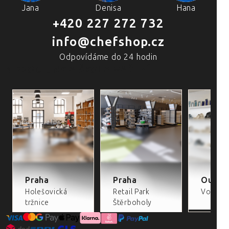
Jana
Denisa
Hana
+420 227 272 732
info@chefshop.cz
Odpovídáme do 24 hodin
4 PRODEJNY A ŠKOLA VAŘENÍ
Praha
Praha
Outlet
Holešovická
Retail Park
Volta Re
tržnice
Štěrboholy