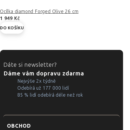
Ocílka diamond Forged Olive 26 cm
1 949 Kč
DO KOŠÍKU
ZÁPATÍ
Dáte si newsletter?
Dáme vám dopravu zdarma
Nejvýše 2x týdně
Odebírá už 177 000 lidí
85 % lidí odebírá déle než rok
OBCHOD