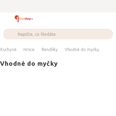
Přejít
na
obsah
Kuchyně
Hrnce
Rendlíky
Vhodné do myčky
Vhodné do myčky